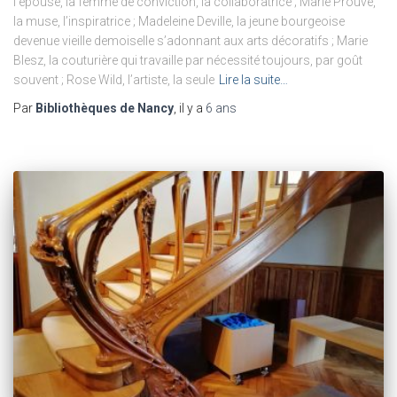
l’épouse, la femme de conviction, la collaboratrice ; Marie Prouvé,
la muse, l’inspiratrice ; Madeleine Deville, la jeune bourgeoise
devenue vieille demoiselle s’adonnant aux arts décoratifs ; Marie
Blesz, la couturière qui travaille par nécessité toujours, par goût
souvent ; Rose Wild, l’artiste, la seule
Lire la suite…
Par
Bibliothèques de Nancy
, il y a
6 ans