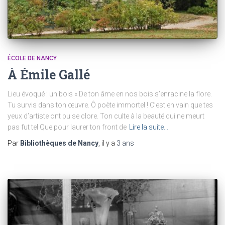
ÉCOLE DE NANCY
À Émile Gallé
Lieu évoqué : un bois « De ton âme en nos bois s’enracine la flore.
Tu survis dans ton œuvre. Ô poète immortel ! C’est en vain que tes
yeux d’artiste ont pu se clore. Ton culte à la beauté qui ne meurt
pas fut tel Que pour laurer ton front de
Lire la suite…
Par
Bibliothèques de Nancy
, il y a
3 ans