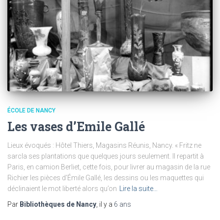
ÉCOLE DE NANCY
Les vases d’Emile Gallé
Lieux évoqués : Hôtel Thiers, Magasins Réunis, Nancy. « Fritz ne
sarcla ses plantations que quelques jours seulement. Il repartit à
Paris, en camion Berliet, cette fois, pour livrer au magasin de la rue
Richier les pièces d’Émile Gallé, les dessins ou les maquettes qui
déclinaient le mot liberté alors qu’on
Lire la suite…
Par
Bibliothèques de Nancy
, il y a
6 ans