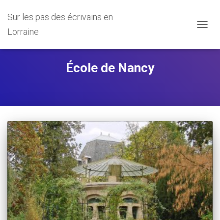
Sur les pas des écrivains en
Lorraine
DÉPLI
LA
NAVIG
École de Nancy