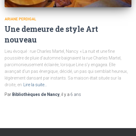
ARIANE PERDIGAL
Une demeure de style Art
nouveau
Lieu évoqué : rue Charles Martel, Nancy. « La nuit et une fine
poussière de pluie d’automne baignaient la rue Charles Martel,
parcimonieusement éclairée, lorsque Line s’y engagea. Elle
avançait d’un pas énergique, décidé, un pas qui semblait heureux,
légèrement dansant par instants. Sa maison était située sur la
droite, en
Lire la suite…
Par
Bibliothèques de Nancy
, il y a
6 ans