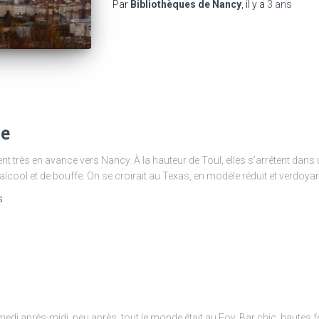
Par
Bibliothèques de Nancy
, il y a
3 ans
ie
ent très en avance vers Nancy. À la hauteur de Toul, elles s’arrêtent dans 
alcool et de bouffe. On se croirait au Texas, en modèle réduit et verdoyan
s
di après-midi, peu après, tout le monde était au Foy. Bar chic, hautes f