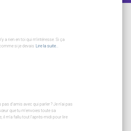
a rien en toi qui m’intéresse. Si ça
, comme si je devais
Lire la suite…
 pas d’amis avec qui parler ? Je n’ai pas
sœur que tu m’envoies toute sa
l m’a fallu tout l’après-midi pour lire