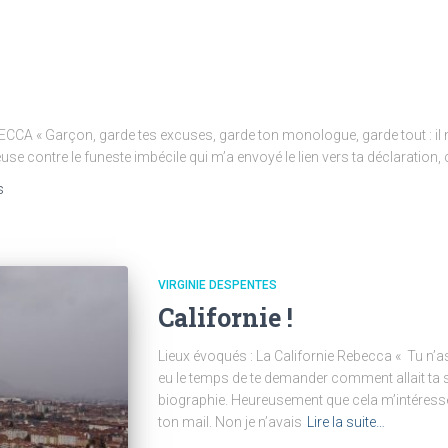
CA « Garçon, garde tes excuses, garde ton monologue, garde tout : il n’y 
euse contre le funeste imbécile qui m’a envoyé le lien vers ta déclaration
s
VIRGINIE DESPENTES
Californie !
Lieux évoqués : La Californie Rebecca « Tu n’as
eu le temps de te demander comment allait ta 
biographie. Heureusement que cela m’intéresse, i
ton mail. Non je n’avais
Lire la suite…