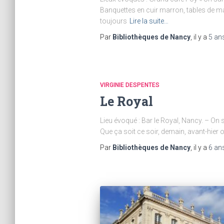
Banquettes en cuir marron, tables de m
toujours
Lire la suite…
Par
Bibliothèques de Nancy
, il y a
5 an
VIRGINIE DESPENTES
Le Royal
Lieu évoqué : Bar le Royal, Nancy. – On s
Que ça soit ce soir, demain, avant-hier ou
Par
Bibliothèques de Nancy
, il y a
6 an