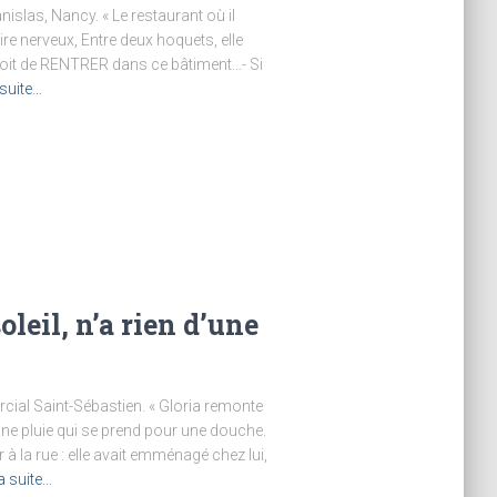
nislas, Nancy. « Le restaurant où il
re nerveux, Entre deux hoquets, elle
droit de RENTRER dans ce bâtiment…- Si
 suite…
leil, n’a rien d’une
cial Saint-Sébastien. « Gloria remonte
ne pluie qui se prend pour une douche.
à la rue : elle avait emménagé chez lui,
la suite…