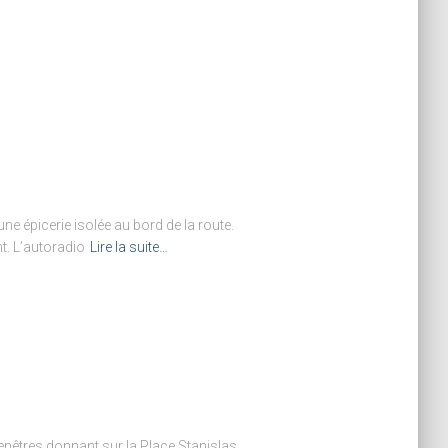
une épicerie isolée au bord de la route.
t. L’autoradio
Lire la suite…
enêtres donnant sur la Place Stanislas.