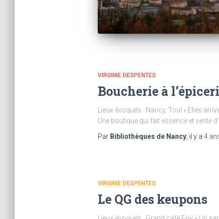
VIRGINIE DESPENTES
Boucherie à l’épicer
Lieux évoqués : Nancy, Toul « Elles arriv
Une boutique qui fait essence et vente d’
Par
Bibliothèques de Nancy
, il y a
4 an
VIRGINIE DESPENTES
Le QG des keupons
Lieux évoqués : Grand café Foy « Un same