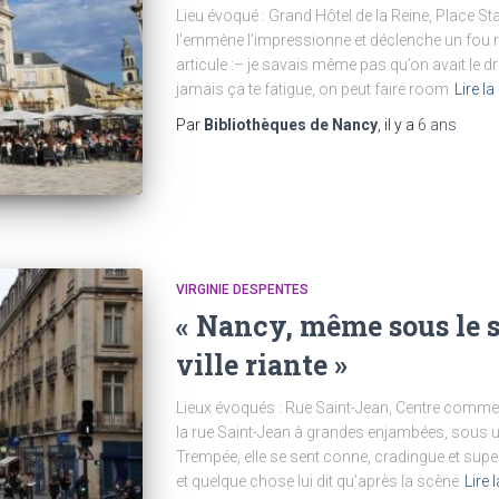
Lieu évoqué : Grand Hôtel de la Reine, Place Sta
l’emmène l’impressionne et déclenche un fou ri
articule :– je savais même pas qu’on avait le 
jamais ça te fatigue, on peut faire room
Lire la
Par
Bibliothèques de Nancy
, il y a
6 ans
VIRGINIE DESPENTES
« Nancy, même sous le so
ville riante »
Lieux évoqués : Rue Saint-Jean, Centre commer
la rue Saint-Jean à grandes enjambées, sous u
Trempée, elle se sent conne, cradingue et super 
et quelque chose lui dit qu’après la scène
Lire 