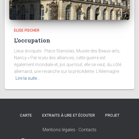
ELISE FISCHER
L’occupation
Lieux évoqués : Place Stanislas, Musée des Beaux-arts,
Nancy « Par le jeu des alliances, cette guerre est
également mondiale et, pis que tout, elle se veut, du côté
allemand, une revanche sur la précédente. L’Allemagne
Lire la suite…
CARTE
EXTRAITS À LIRE ET ÉCOUTER
PROJET
Mentions légales
-
Contacts