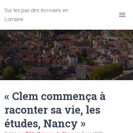
Sur les pas des écrivains en
Lorraine
D
É
P
L
I
E
R
L
A
N
A
V
I
« Clem commença à
G
A
T
raconter sa vie, les
I
O
études, Nancy »
N