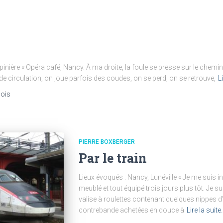
pinière « Opéra café, Nancy. À ma droite, la foule se presse sur le chemin
de circulation, on joue parfois des coudes, on se perd, on se retrouve,
L
ois
PIERRE BOXBERGER
Par le train
Lieux évoqués : Nancy, Lunéville « Je me suis 
meublé et tout équipé trois jours plus tôt. Je su
valise à roulettes contenant quelques nippes d
contrebande achetées en douce à
Lire la suite