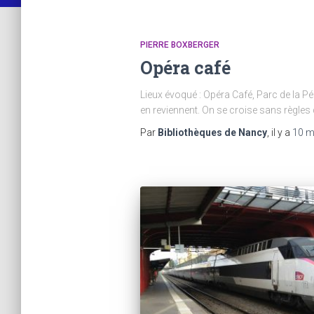
PIERRE BOXBERGER
Opéra café
Lieux évoqué : Opéra Café, Parc de la Pé
en reviennent. On se croise sans règles 
Par
Bibliothèques de Nancy
, il y a
10 m