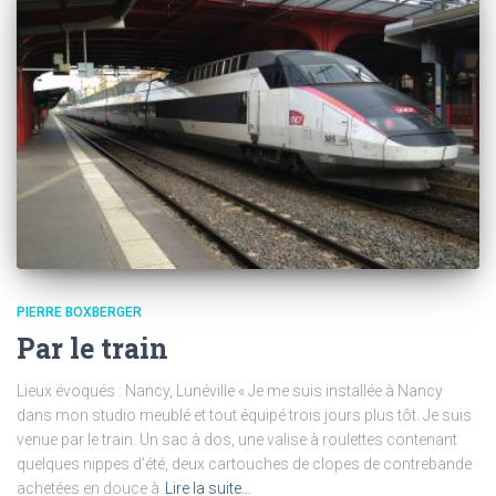
PIERRE BOXBERGER
Par le train
Lieux évoqués : Nancy, Lunéville « Je me suis installée à Nancy
dans mon studio meublé et tout équipé trois jours plus tôt. Je suis
venue par le train. Un sac à dos, une valise à roulettes contenant
quelques nippes d’été, deux cartouches de clopes de contrebande
achetées en douce à
Lire la suite…