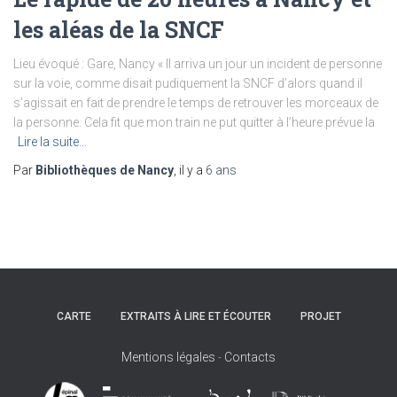
les aléas de la SNCF
Lieu évoqué : Gare, Nancy « Il arriva un jour un incident de personne
sur la voie, comme disait pudiquement la SNCF d’alors quand il
s’agissait en fait de prendre le temps de retrouver les morceaux de
la personne. Cela fit que mon train ne put quitter à l’heure prévue la
Lire la suite…
Par
Bibliothèques de Nancy
, il y a
6 ans
CARTE
EXTRAITS À LIRE ET ÉCOUTER
PROJET
Mentions légales
-
Contacts