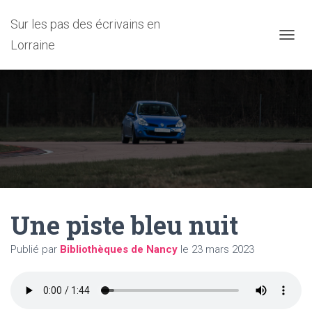
Sur les pas des écrivains en
Lorraine
D
É
P
L
I
E
R
L
A
N
A
V
I
Une piste bleu nuit
G
A
T
Publié par
Bibliothèques de Nancy
le
23 mars 2023
I
O
N