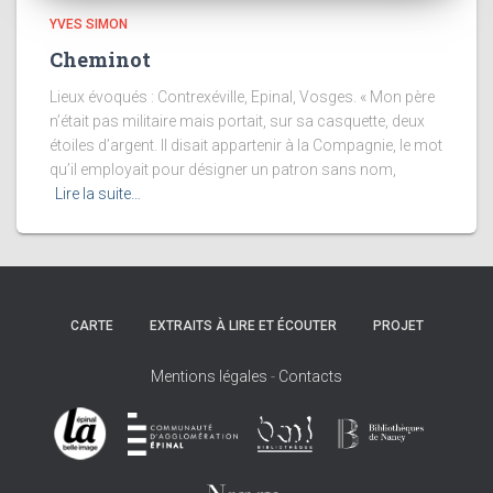
YVES SIMON
Cheminot
Lieux évoqués : Contrexéville, Epinal, Vosges. « Mon père
n’était pas militaire mais portait, sur sa casquette, deux
étoiles d’argent. Il disait appartenir à la Compagnie, le mot
qu’il employait pour désigner un patron sans nom,
Lire la suite…
CARTE
EXTRAITS À LIRE ET ÉCOUTER
PROJET
Mentions légales
-
Contacts