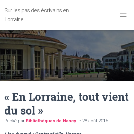
Sur les pas des écrivains en
Lorraine
D
É
P
L
I
E
R
L
A
N
A
V
I
« En Lorraine, tout vient
G
A
T
du sol »
I
O
Publié par
Bibliothèques de Nancy
le
28 août 2015
N