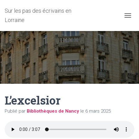
Sur les pas des écrivains en
Lorraine
D
É
P
L
I
E
R
L
A
N
A
V
I
L’excelsior
G
A
T
Publié par
Bibliothèques de Nancy
le
6 mars 2025
I
O
N